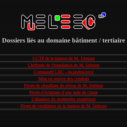
Dossiers liés au domaine bâtiment / tertiaire
CCTP de la maison de M. Trisquet
Chiffrage de l'installation de M. Sisbisse
Comparatif LBC - incandescence
Mise en oeuvre des conduits
Projet de chauffage du séjour de M. Sisbisse
Projet d’éclairage d’une salle de classe
Utilisation du multimètre numérique
Projet de ventilation de la maison de M. Sisbisse