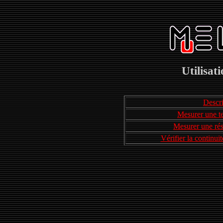
Utilisat
Descri
Mesurer une te
Mesurer une rés
Vérifier la continui